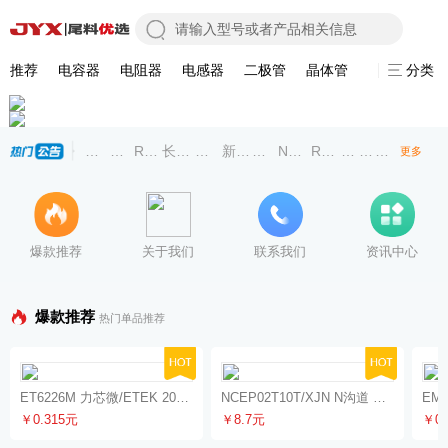
推荐
电容器
电阻器
电感器
二极管
晶体管
集成电路
分类
风华高科RS-03K7152FT厚膜贴片电阻规格参数/现货特价
中科芯CKS32F030R8T6 高性能32位MCU中文资料/
RC0402FR-07510RL国巨贴片电阻0402-1%-5
长晶科技2SD1664通用型NPN三极管SOT89-
特价CBW321609U101T_FH(风华高
新洁能 NCEP02T10T TO-247
风华高科RS-05K3303FT贴片电
NCE65TF099_新洁能
RS-03K151JT贴片电
特价二极管：长晶二极
新洁能荣获中
风华高科超
更多
爆款推荐
关于我们
联系我们
资讯中心
爆款推荐
热门单品推荐
ET6226M 力芯微/ETEK 2022批次 LED显示驱动
NCEP02T10
EM5
￥0.315元
￥8.7元
￥0.