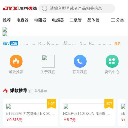
推荐
电容器
电阻器
电感器
二极管
晶体管
集成电路
分类
风华高科RS-03K7152FT厚膜贴片电阻规格参数/现货特价
中科芯CKS32F030R8T6 高性能32位MCU中文资料/
RC0402FR-07510RL国巨贴片电阻0402-1%-5
长晶科技2SD1664通用型NPN三极管SOT89-
特价CBW321609U101T_FH(风华高
新洁能 NCEP02T10T TO-247
风华高科RS-05K3303FT贴片电
NCE65TF099_新洁能
RS-03K151JT贴片电
特价二极管：长晶二极
新洁能荣获中
风华高科超
更多
爆款推荐
关于我们
联系我们
资讯中心
爆款推荐
热门单品推荐
ET6226M 力芯微/ETEK 2022批次 LED显示驱动
NCEP02T10
EM5
￥0.315元
￥8.7元
￥0.