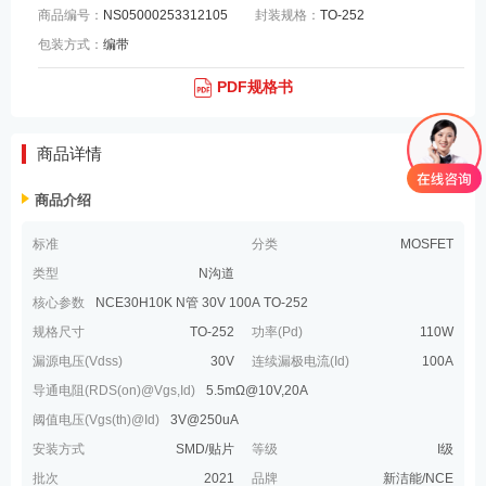
商品编号：
NS05000253312105
封装规格：
TO-252
包装方式：
编带
PDF规格书
商品详情
商品介绍
标准
分类
MOSFET
类型
N沟道
核心参数
NCE30H10K N管 30V 100A TO-252
规格尺寸
TO-252
功率(Pd)
110W
漏源电压(Vdss)
30V
连续漏极电流(Id)
100A
导通电阻(RDS(on)@Vgs,Id)
5.5mΩ@10V,20A
阈值电压(Vgs(th)@Id)
3V@250uA
安装方式
SMD/贴片
等级
I级
批次
2021
品牌
新洁能/NCE