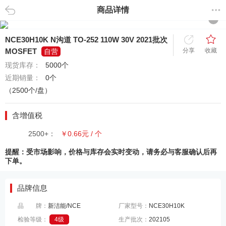
商品详情
返回
NCE30H10K N沟道 TO-252 110W 30V 2021批次
分享
收藏
MOSFET
自营
现货库存：
5000个
近期销量：
0个
（2500个/盘）
含增值税
2500+：
￥0.66元 / 个
提醒：受市场影响，价格与库存会实时变动，请务必与客服确认后再
下单。
品牌信息
品 牌：
新洁能/NCE
厂家型号：
NCE30H10K
检验等级：
4级
生产批次：
202105